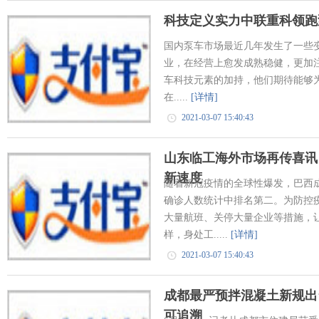
科技定义实力中联重科领跑
国内泵车市场最近几年发生了一些
业，在经营上愈发成熟稳健，更加
车科技元素的加持，他们期待能够
在.....
[详情]
2021-03-07 15:40:43
山东临工海外市场再传喜讯
新速度
随着新冠疫情的全球性爆发，巴西
确诊人数统计中排名第二。为防控
大量航班、关停大量企业等措施，
样，身处工.....
[详情]
2021-03-07 15:40:43
成都最严预拌混凝土新规出
可追溯