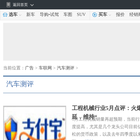
返回首页
选车
新车
导购
•
试驾
车图
SUV
买车
报价
经销
当前位置：
广告
>
车联网
>
汽车测评
>
汽车测评
工程机械行业5月点评：火
延，维持“
5月工程机械销量再超预期，当前
度提高，尤其是几个龙头公司目前估
松的货币政策，以及去年四季度以